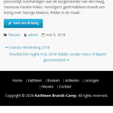
persoonlijk overhandigen aan de burgemeester van den Haag,
mevrouw Pauline Krikke. Vervolgens geeft Kathleen Brandt een
lezing over ‘George Maduro, Ridder in de maak’.
Tekst van de lezing
Nieuws
admin
mei 9, 2018
Post
Dachau Herdenking 2018
navigation
Shortlist Die Haghe Prijs 2018: Ridder zonder vrees of blaam
genomineerd
Home
Kathleen
Boeken
Artikelen
Lezingen
Nieuws
Contact
Copyright © 2026
Kathleen Brandt-Carey
. All rights reserved.