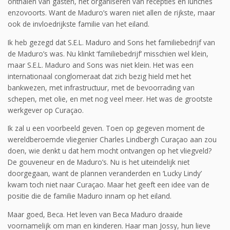
onthalen van gasten, het organiseren van recepties en lunches
enzovoorts. Want de Maduro’s waren niet allen de rijkste, maar
ook de invloedrijkste familie van het eiland.
Ik heb gezegd dat S.E.L. Maduro and Sons het familiebedrijf van
de Maduro’s was. Nu klinkt ‘familiebedrijf’ misschien wel klein,
maar S.E.L. Maduro and Sons was niet klein. Het was een
internationaal conglomeraat dat zich bezig hield met het
bankwezen, met infrastructuur, met de bevoorrading van
schepen, met olie, en met nog veel meer. Het was de grootste
werkgever op Curaçao.
Ik zal u een voorbeeld geven. Toen op gegeven moment de
wereldberoemde vliegenier Charles Lindbergh Curaçao aan zou
doen, wie denkt u dat hem mocht ontvangen op het vliegveld?
De gouveneur en de Maduro’s. Nu is het uiteindelijk niet
doorgegaan, want de plannen veranderden en ‘Lucky Lindy’
kwam toch niet naar Curaçao. Maar het geeft een idee van de
positie die de familie Maduro innam op het eiland.
Maar goed, Beca. Het leven van Beca Maduro draaide
voornamelijk om man en kinderen. Haar man Jossy, hun lieve