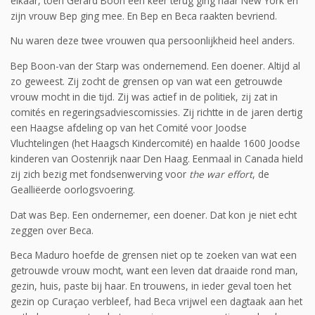
elkaar, toen Gerard Boon een keer terug ging naar New York en
zijn vrouw Bep ging mee. En Bep en Beca raakten bevriend.
Nu waren deze twee vrouwen qua persoonlijkheid heel anders.
Bep Boon-van der Starp was ondernemend. Een doener. Altijd al
zo geweest. Zij zocht de grensen op van wat een getrouwde
vrouw mocht in die tijd. Zij was actief in de politiek, zij zat in
comités en regeringsadviescomissies. Zij richtte in de jaren dertig
een Haagse afdeling op van het Comité voor Joodse
Vluchtelingen (het Haagsch Kindercomité) en haalde 1600 Joodse
kinderen van Oostenrijk naar Den Haag. Eenmaal in Canada hield
zij zich bezig met fondsenwerving voor
the war effort
, de
Gealliëerde oorlogsvoering.
Dat was Bep. Een ondernemer, een doener. Dat kon je niet echt
zeggen over Beca.
Beca Maduro hoefde de grensen niet op te zoeken van wat een
getrouwde vrouw mocht, want een leven dat draaide rond man,
gezin, huis, paste bij haar. En trouwens, in ieder geval toen het
gezin op Curaçao verbleef, had Beca vrijwel een dagtaak aan het