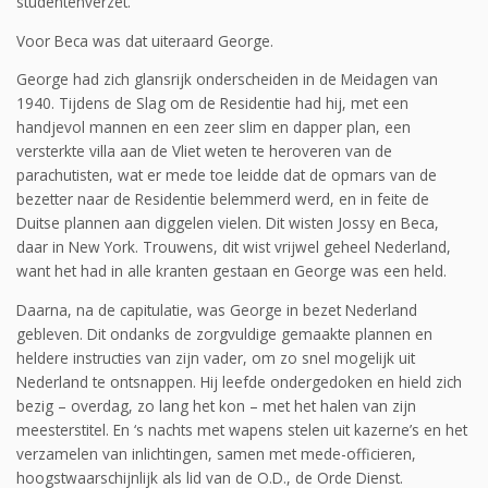
studentenverzet.
Voor Beca was dat uiteraard George.
George had zich glansrijk onderscheiden in de Meidagen van
1940. Tijdens de Slag om de Residentie had hij, met een
handjevol mannen en een zeer slim en dapper plan, een
versterkte villa aan de Vliet weten te heroveren van de
parachutisten, wat er mede toe leidde dat de opmars van de
bezetter naar de Residentie belemmerd werd, en in feite de
Duitse plannen aan diggelen vielen. Dit wisten Jossy en Beca,
daar in New York. Trouwens, dit wist vrijwel geheel Nederland,
want het had in alle kranten gestaan en George was een held.
Daarna, na de capitulatie, was George in bezet Nederland
gebleven. Dit ondanks de zorgvuldige gemaakte plannen en
heldere instructies van zijn vader, om zo snel mogelijk uit
Nederland te ontsnappen. Hij leefde ondergedoken en hield zich
bezig – overdag, zo lang het kon – met het halen van zijn
meesterstitel. En ‘s nachts met wapens stelen uit kazerne’s en het
verzamelen van inlichtingen, samen met mede-officieren,
hoogstwaarschijnlijk als lid van de O.D., de Orde Dienst.