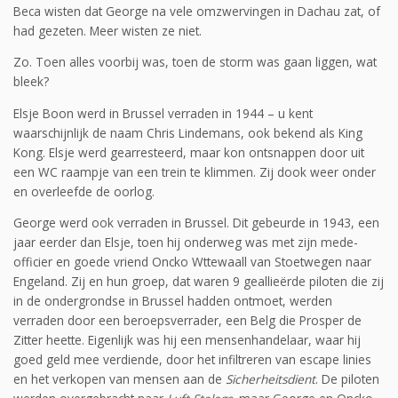
Beca wisten dat George na vele omzwervingen in Dachau zat, of
had gezeten. Meer wisten ze niet.
Zo. Toen alles voorbij was, toen de storm was gaan liggen, wat
bleek?
Elsje Boon werd in Brussel verraden in 1944 – u kent
waarschijnlijk de naam Chris Lindemans, ook bekend als King
Kong. Elsje werd gearresteerd, maar kon ontsnappen door uit
een WC raampje van een trein te klimmen. Zij dook weer onder
en overleefde de oorlog.
George werd ook verraden in Brussel. Dit gebeurde in 1943, een
jaar eerder dan Elsje, toen hij onderweg was met zijn mede-
officier en goede vriend Oncko Wttewaall van Stoetwegen naar
Engeland. Zij en hun groep, dat waren 9 geallieërde piloten die zij
in de ondergrondse in Brussel hadden ontmoet, werden
verraden door een beroepsverrader, een Belg die Prosper de
Zitter heette. Eigenlijk was hij een mensenhandelaar, waar hij
goed geld mee verdiende, door het infiltreren van escape linies
en het verkopen van mensen aan de
Sicherheitsdient
. De piloten