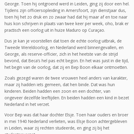
George. Toen hij ontgroend werd in Leiden, ging zij door een hel.
Tijdens zijn officiersopleiding in Amersfoort, zijn dienstjaar dus,
toen hij het zo druk en zo zwaar had dat hij maar af en toe naar
huis kon schrijven in plaats van twee keer per week, oho, brak er
practisch een oorlog uit in huize Maduro op Curaçao.
Dus je kan je voorstellen dat toen de echte oorlog uitbrak, de
Tweede Wereldoorlog, en Nederland werd binnengevallen, en
George, als reserve-officier, zich in het heetste van de strijd
bevond, dat Beca’s hel pas echt begon. En het was juist in die tijd,
het begin van de oorlog, dat zij en Bep Boon elkaar ontmoetten.
Zoals gezegd waren de twee vrouwen heel anders van karakter,
maar zij hadden iets gemeen, dat hen binde. Dat was hun
kinderen. Beiden hadden een zoon en een dochter, van
ongeveer dezelfde leeftijden. En beiden hadden een kind in bezet
Nederland in het verzet.
Voor Bep was dat haar dochter Elsje. Toen haar ouders en broer
in mei 1940 Nederland verlieten, was Elsje Boon achtergebleven
in Leiden, waar zij rechten studeerde, en ging zij bij het