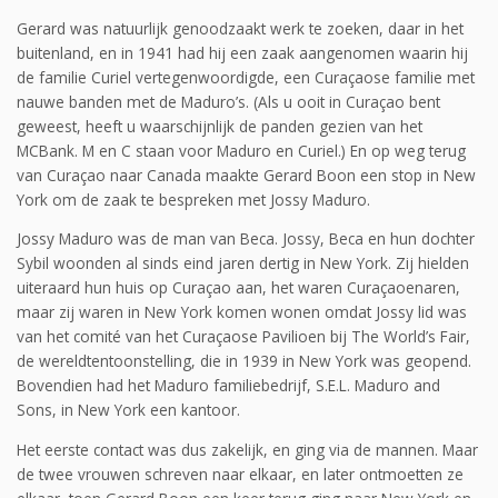
Gerard was natuurlijk genoodzaakt werk te zoeken, daar in het
buitenland, en in 1941 had hij een zaak aangenomen waarin hij
de familie Curiel vertegenwoordigde, een Curaçaose familie met
nauwe banden met de Maduro’s. (Als u ooit in Curaçao bent
geweest, heeft u waarschijnlijk de panden gezien van het
MCBank. M en C staan voor Maduro en Curiel.) En op weg terug
van Curaçao naar Canada maakte Gerard Boon een stop in New
York om de zaak te bespreken met Jossy Maduro.
Jossy Maduro was de man van Beca. Jossy, Beca en hun dochter
Sybil woonden al sinds eind jaren dertig in New York. Zij hielden
uiteraard hun huis op Curaçao aan, het waren Curaçaoenaren,
maar zij waren in New York komen wonen omdat Jossy lid was
van het comité van het Curaçaose Pavilioen bij The World’s Fair,
de wereldtentoonstelling, die in 1939 in New York was geopend.
Bovendien had het Maduro familiebedrijf, S.E.L. Maduro and
Sons, in New York een kantoor.
Het eerste contact was dus zakelijk, en ging via de mannen. Maar
de twee vrouwen schreven naar elkaar, en later ontmoetten ze