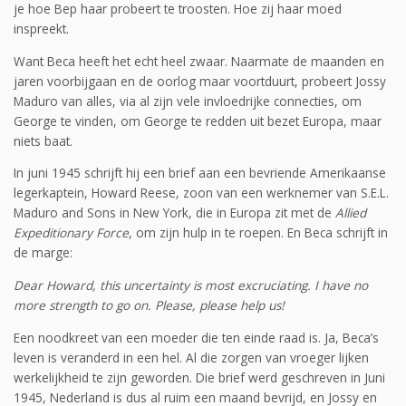
je hoe Bep haar probeert te troosten. Hoe zij haar moed
inspreekt.
Want Beca heeft het echt heel zwaar. Naarmate de maanden en
jaren voorbijgaan en de oorlog maar voortduurt, probeert Jossy
Maduro van alles, via al zijn vele invloedrijke connecties, om
George te vinden, om George te redden uit bezet Europa, maar
niets baat.
In juni 1945 schrijft hij een brief aan een bevriende Amerikaanse
legerkaptein, Howard Reese, zoon van een werknemer van S.E.L.
Maduro and Sons in New York, die in Europa zit met de
Allied
Expeditionary Force
, om zijn hulp in te roepen. En Beca schrijft in
de marge:
Dear Howard, this uncertainty is most excruciating. I have no
more strength to go on. Please, please help us!
Een noodkreet van een moeder die ten einde raad is. Ja, Beca’s
leven is veranderd in een hel. Al die zorgen van vroeger lijken
werkelijkheid te zijn geworden. Die brief werd geschreven in Juni
1945, Nederland is dus al ruim een maand bevrijd, en Jossy en