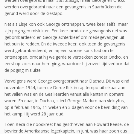
werden overgebracht naar
Luft Stalags
, maar George en Oncko
werden overgebracht naar een gevangenis in Saarbrücken die
gerund werd door de Gestapo.
Net als Elsje kon ook George ontsnappen, twee keer zelfs, maar
zijn pogingen mislukten. Eén keer omdat de gevangenis net was
gebombardeerd en George achterbleef om medegevangen uit
het puin te redden. En de tweede keer, ook toen de gevangenis
werd gebombardeerd, en hij een schone kans had om te
ontsnappen, omdat hij weigerde te vertrekken zonder Oncko, en
eerst op zoek naar hem ging, waardoor hij zoveel tijd verloor dat
de poging mislukte.
Vervolgens werd George overgebracht naar Dachau. Dit was eind
november 1944, toen de Derde Rijk in rap tempo uit elkaar aan
het vallen was en de Geallieërden vanuit alle kanten in opmars
waren. En daar, in Dachau, stierf George Maduro aan vlektyfus,
op 8 februari 1945, 11 weken en 3 dagen voor de bevrijding van
het kamp. Hij werd 28 jaar oud.
Toen Beca die noodkreet had geschreven aan Howard Reese, de
bevriende Amerikaanse legerkaptein, in juni, was haar zoon dus