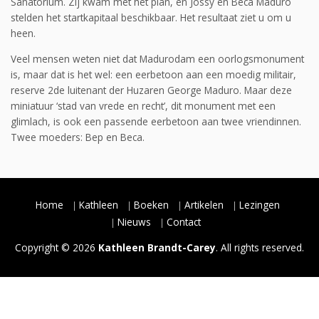
Sanatorium. Zij kwam met het plan, en Jossy en Beca Maduro
stelden het startkapitaal beschikbaar. Het resultaat ziet u om u
heen.
Veel mensen weten niet dat Madurodam een oorlogsmonument
is, maar dat is het wel: een eerbetoon aan een moedig militair,
reserve 2de luitenant der Huzaren George Maduro. Maar deze
miniatuur ‘stad van vrede en recht’, dit monument met een
glimlach, is ook een passende eerbetoon aan twee vriendinnen.
Twee moeders: Bep en Beca.
Home
Kathleen
Boeken
Artikelen
Lezingen
Nieuws
Contact
Copyright © 2026
Kathleen Brandt-Carey
. All rights reserved.