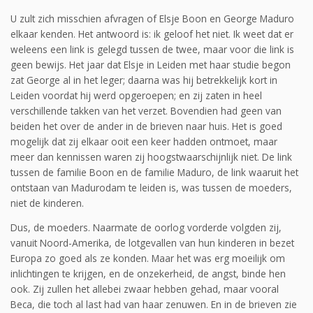
U zult zich misschien afvragen of Elsje Boon en George Maduro
elkaar kenden. Het antwoord is: ik geloof het niet. Ik weet dat er
weleens een link is gelegd tussen de twee, maar voor die link is
geen bewijs. Het jaar dat Elsje in Leiden met haar studie begon
zat George al in het leger; daarna was hij betrekkelijk kort in
Leiden voordat hij werd opgeroepen; en zij zaten in heel
verschillende takken van het verzet. Bovendien had geen van
beiden het over de ander in de brieven naar huis. Het is goed
mogelijk dat zij elkaar ooit een keer hadden ontmoet, maar
meer dan kennissen waren zij hoogstwaarschijnlijk niet. De link
tussen de familie Boon en de familie Maduro, de link waaruit het
ontstaan van Madurodam te leiden is, was tussen de moeders,
niet de kinderen.
Dus, de moeders. Naarmate de oorlog vorderde volgden zij,
vanuit Noord-Amerika, de lotgevallen van hun kinderen in bezet
Europa zo goed als ze konden. Maar het was erg moeilijk om
inlichtingen te krijgen, en de onzekerheid, de angst, binde hen
ook. Zij zullen het allebei zwaar hebben gehad, maar vooral
Beca, die toch al last had van haar zenuwen. En in de brieven zie