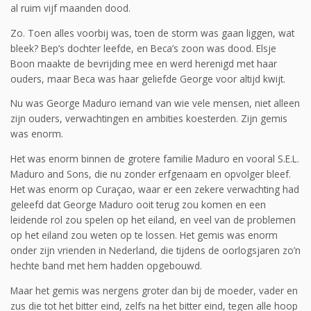
al ruim vijf maanden dood.
Zo. Toen alles voorbij was, toen de storm was gaan liggen, wat
bleek? Bep’s dochter leefde, en Beca’s zoon was dood. Elsje
Boon maakte de bevrijding mee en werd herenigd met haar
ouders, maar Beca was haar geliefde George voor altijd kwijt.
Nu was George Maduro iemand van wie vele mensen, niet alleen
zijn ouders, verwachtingen en ambities koesterden. Zijn gemis
was enorm.
Het was enorm binnen de grotere familie Maduro en vooral S.E.L.
Maduro and Sons, die nu zonder erfgenaam en opvolger bleef.
Het was enorm op Curaçao, waar er een zekere verwachting had
geleefd dat George Maduro ooit terug zou komen en een
leidende rol zou spelen op het eiland, en veel van de problemen
op het eiland zou weten op te lossen. Het gemis was enorm
onder zijn vrienden in Nederland, die tijdens de oorlogsjaren zo’n
hechte band met hem hadden opgebouwd.
Maar het gemis was nergens groter dan bij de moeder, vader en
zus die tot het bitter eind, zelfs na het bitter eind, tegen alle hoop