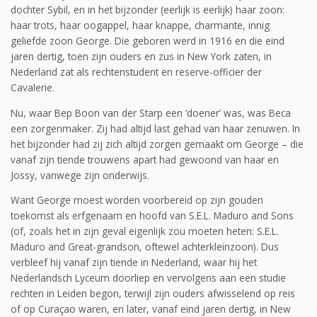
dochter Sybil, en in het bijzonder (eerlijk is eerlijk) haar zoon:
haar trots, haar oogappel, haar knappe, charmante, innig
geliefde zoon George. Die geboren werd in 1916 en die eind
jaren dertig, toen zijn ouders en zus in New York zaten, in
Nederland zat als rechtenstudent en reserve-officier der
Cavalerie.
Nu, waar Bep Boon van der Starp een ‘doener’ was, was Beca
een zorgenmaker. Zij had altijd last gehad van haar zenuwen. In
het bijzonder had zij zich altijd zorgen gemaakt om George – die
vanaf zijn tiende trouwens apart had gewoond van haar en
Jossy, vanwege zijn onderwijs.
Want George moest worden voorbereid op zijn gouden
toekomst als erfgenaam en hoofd van S.E.L. Maduro and Sons
(of, zoals het in zijn geval eigenlijk zou moeten heten: S.E.L.
Maduro and Great-grandson, oftewel achterkleinzoon). Dus
verbleef hij vanaf zijn tiende in Nederland, waar hij het
Nederlandsch Lyceum doorliep en vervolgens aan een studie
rechten in Leiden begon, terwijl zijn ouders afwisselend op reis
of op Curaçao waren, en later, vanaf eind jaren dertig, in New