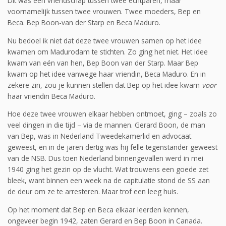
Dit was een vriendschap tussen twee echtparen, maar
voornamelijk tussen twee vrouwen. Twee moeders, Bep en
Beca. Bep Boon-van der Starp en Beca Maduro.
Nu bedoel ik niet dat deze twee vrouwen samen op het idee
kwamen om Madurodam te stichten. Zo ging het niet. Het idee
kwam van eén van hen, Bep Boon van der Starp. Maar Bep
kwam op het idee vanwege haar vriendin, Beca Maduro. En in
zekere zin, zou je kunnen stellen dat Bep op het idee kwam
voor
haar vriendin Beca Maduro.
Hoe deze twee vrouwen elkaar hebben ontmoet, ging – zoals zo
veel dingen in die tijd – via de mannen. Gerard Boon, de man
van Bep, was in Nederland Tweedekamerlid en advocaat
geweest, en in de jaren dertig was hij felle tegenstander geweest
van de NSB. Dus toen Nederland binnengevallen werd in mei
1940 ging het gezin op de vlucht. Wat trouwens een goede zet
bleek, want binnen een week na de capitulatie stond de SS aan
de deur om ze te arresteren. Maar trof een leeg huis.
Op het moment dat Bep en Beca elkaar leerden kennen,
ongeveer begin 1942, zaten Gerard en Bep Boon in Canada.