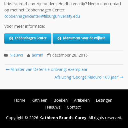
brief schreef aan zijn ouders. Heeft u een tip? Neem dan contact
op met het Cobbenhagen Center:
cobbenhagencenter@tilburguniversity.edu
Voor meer informatie:
Cobbenhagen Center
Monument voor de vrijheid
Nieuws
admin
december 28, 2016
Post
Minister van Defensie ontvangt exemplaar
navigation
Afsluiting ‘George Maduro 100 jaar’
Home
Kathleen
Boeken
Artikelen
Lezingen
Nieuws
Contact
Copyright © 2026
Kathleen Brandt-Carey
. All rights reserved.